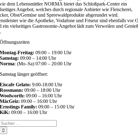
wie dem Lebensmittler NORMA bietet das Schloßpark-Center ein
elseitiges Angebot, welches durch regionale Anbieter wie Fleischerei,
cker, Obst/Gemüse und Spreewaldprodukte abgerundet wird.
enstleister wie die Apotheke, Vodafone und Friseur sind ebenfalls vor O
d ein vielseitiges Gastronomie-Angebot lädt zum Verweilen und Genie
.
Öffnungszeiten
Montag-Freitag:
09:00 – 19:00 Uhr
Samstag:
09:00 – 14:00 Uhr
Norma
: (Mo–Sa) 07:00 – 20:00 Uhr
Samstag länger geöffnet:
Eiscafe Gelato:
9:00-18:00 Uhr
Rossmann:
09:00 – 18:00 Uhr
Woolworth:
09:00 – 16:00 Uhr
MäcGeiz:
09:00 – 16:00 Uhr
Ernstings Family:
09:00 – 15:00 Uhr
KiK:
09:00 – 16:00 Uhr
Suche
nach: