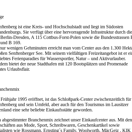
ge
nftenberg ist eine Kreis- und Hochschulstadt und liegt im Südosten
andenburgs. Sie verfügt über eine hervorragende Infrastruktur durch di
 Berlin-Dresden, A 115 Cottbus-Forst-Polen sowie die Bundesstrassen 
 und B 169.
 nur wenigen Gehminuten erreicht man vom Center aus den 1.300 Hekt
ßen Senftenberger See. Mit seinem vielfältigen Freizeitangebot ist er ei
iebtes Ferienparadies für Wassersportler, Natur – und Aktivurlauber.
dem bietet der neue Stadthafen mit 120 Bootsplätzen und Promenade
tes Urlaubsflair.
anchenmix
 Frühjahr 1995 eröffnet, ist das Schloßpark-Center zwischenzeitlich für
nftenberg und sein Umfeld, aber auch für den Tourismus im Lausitzer
enland eine sehr beliebte Einkaufsstätte geworden.
n abgestimmter Branchenmix zeichnet unser Einkaufcenter aus. Mit de
schäften aus Mode, Sport, Schreibwaren, Geschenkartikel sowie
lialisten wie Rossmann, Ernsting´s Family, Woolworth, MäcGeiz , KIK