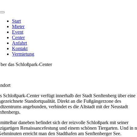
Zum
Inhalt
Toggle
springen
Navigation
Start
Mieter
Event
Center
Anfahrt
Kontakt
Vermietung
ber das Schloßpark-Center
andort
s Schloßpark-Center verfügt innerhalb der Stadt Senftenberg über eine
sgezeichnete Standortqualität. Direkt an die Fußgängerzone des
adtzentrums angebunden, verbindet es die Altstadt mit der Neustadt
nftenbergs.
mittelbar daneben befindet sich der reizvolle Schloßpark mit seiner
nzigartigen Renaissancefestung und einem schönen Tiergarten. Und in n
Gehminuten erreicht man den Stadthafen am Senftenberger See.